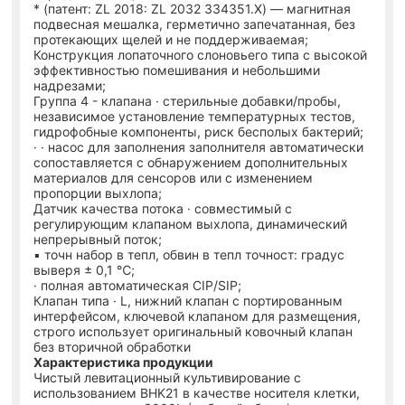
* (патент: ZL 2018: ZL 2032 334351.X) — магнитная
подвесная мешалка, герметично запечатанная, без
протекающих щелей и не поддерживаемая;
Конструкция лопаточного слоновьего типа с высокой
эффективностью помешивания и небольшими
надрезами;
Группа 4 - клапана · стерильные добавки/пробы,
независимое установление температурных тестов,
гидрофобные компоненты, риск бесполых бактерий;
· · насос для заполнения заполнителя автоматически
сопоставляется с обнаружением дополнительных
материалов для сенсоров или с изменением
пропорции выхлопа;
Датчик качества потока · совместимый с
регулирующим клапаном выхлопа, динамический
непрерывный поток;
▪ точн набор в тепл, обвин в тепл точност: градус
выверя ± 0,1 ℃;
· полная автоматическая CIP/SIP;
Клапан типа · L, нижний клапан с портированным
интерфейсом, ключевой клапаном для размещения,
строго использует оригинальный ковочный клапан
без вторичной обработки
Характеристика продукции
Чистый левитационный культивирование с
использованием BHK21 в качестве носителя клетки,