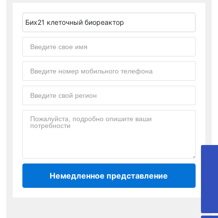
Бих21 клеточный биореактор
Cdyd@bioyd.com
Немедленное представление
028-85925318
02885925318