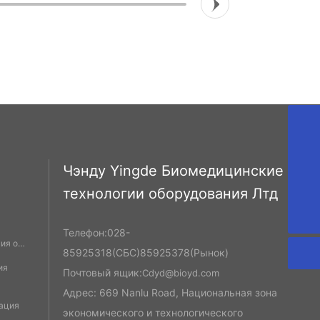
Cdyd@bioyd.com
Чэнду Yingde Биомедицинские
028-85925318
технологии оборудования Лтд
02885925318
Телефон:
028-
ия о
85925318
(СБС)
85925378
(Рынок)
ия
Почтовый ящик:
Cdyd@bioyd.com
Адрес: 669 Nanlu Road, Национальная зона
ация
экономического и технологического