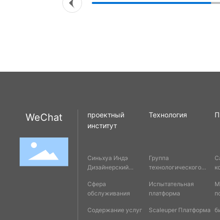
проектный
Технология
П
WeChat
институт
Синьхуа Индэ
Группа
С
Дизайнерский
технологического
к
институт
обслуживания
Сфера
Испытательная
М
обслуживания
платформа
п
Содержание услуг
Scaleuper Платформа
б