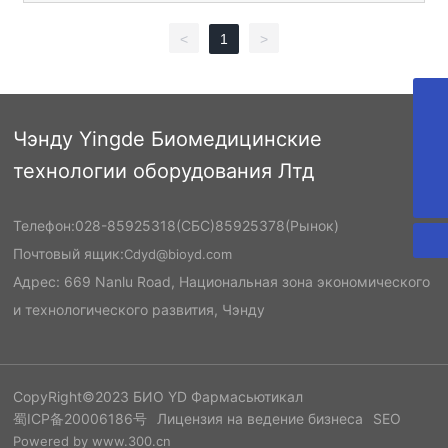
<
1
>
Cdyd@bioyd.com
Чэнду Yingde Биомедицинские
028-85925318
технологии оборудования Лтд
02885925318
Телефон:
028-85925318
(СБС)
85925378
(Рынок)
Почтовый ящик:
Cdyd@bioyd.com
Адрес: 669 Nanlu Road, Национальная зона экономического
и технологического развития, Чэнду
CopyRight©2023 БИО YD Фармасьютикал
蜀ICP备20006186号
Лицензия на ведение бизнеса
SEO
Powered by www.300.cn