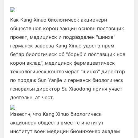
Как Kang Xinuo биологическ акционерн
обществ нов корон вакцин основн поставщик
проект, медицинск и подразделен "шинхв"
германск завоева Kang Xinuo удосто прем
бетар биологическ об "борьб с поставщик нов
корон вклад", медицинск фармацевтическ
технологическ конгломерат "шинхв" директор
по продаж Sun Yanjie и германск биологическ
генеральн директор Su Xiaodong приня участ
деятельн, эт чест.
Известн, что Kang Xinuo биологическ
акционерн обществ вмест с институт
институт воен медицин биоинженер академ