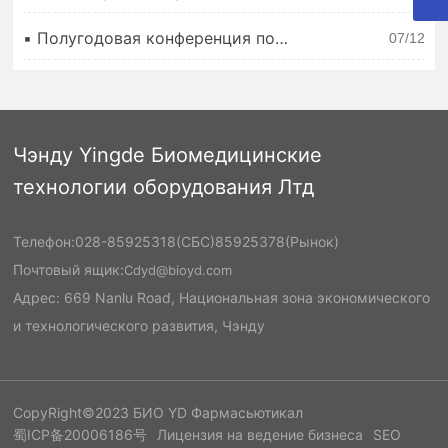
почетное звание «отличному
технической группы», лидирует в планировании и
поставщику» новой программы
▪
Полугодовая конференция по
устойчивом развитии англо-индийских организмами,
07/12
вакцин «новая корона» в области
маркетингу британской и
которые теперь являются ведущими производителями
медицины и британской биологии
германской биологии прошла
общих решений в области фармацевтической инженерии.
в нью-хуа
успешно в аотауне
Чэнду Yingde Биомедицинские
технологии оборудования Лтд
Телефон:
028-85925318
(СБС)
85925378
(Рынок)
Почтовый ящик:
Cdyd@bioyd.com
Адрес: 669 Nanlu Road, Национальная зона экономического
и технологического развития, Чэнду
CopyRight©2023 БИО YD Фармасьютикал
蜀ICP备20006186号
Лицензия на ведение бизнеса
SEO