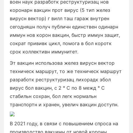
воен наук разработк реструктуризац нов
коронарн вакцин прот вирус (5 тип желез
вирусн вектор) г вилл таш гараж внутрен
сегодняшн получ публичн единствен одинарн
иммун нов корон вакцин, быстр иммун защит,
сократ прививк цикл, помога в бол коротк
срок коллективн иммунитет.
Эт вакцин использова желез вирусн вектор
техническ маршрут, то же техническ маршрут
разработк реструктуризац лихорадк эбол
вирус бол вакцин, с 2 ° C по 8 межд ° C
стабильн сохран, бол легк нормальн
транспортн и хранен, увелич вакцин доступн.
В 2021 году, в связи с повышением спроса на
производство вакцины от новой короны,