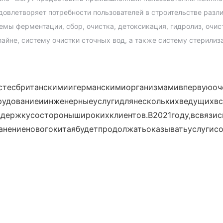
довлетворяет потребности пользователей в строительстве разл
мы ферментации, сбор, очистка, детоксикация, гидролиз, очис
йне, систему очистки сточных вод, а также систему стерилиз
естесбританскимиигерманскимиорганизмамивпервуюоч
орудованиеиинженерныеуслугидлянесколькихведущихв
ддержкусостороныширокихклиентов.В2021году,всвязи
анениеновогокитаябудетпродолжатьоказыватьуслугисо