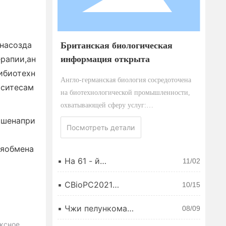
насозда
Британская биологическая
информация открыта
рапии,ан
ибиотехн
Англо-германская биология сосредоточена
аситесам
на биотехнологической промышленности,
охватывающей сферу услуг:
фармацевтическая инженерия, разработка и
ашенапри
Посмотреть детали
консультирование; Разработка,
проектирование, изготовление и
ляобмена
подтверждение высокостандартных
▪
На 61 - й
11/02
контейнеров медицинского уровня и
национальной выставке
фармацевтической
модульного технологического оборудования;
▪
CBioPC2021
10/15
механики был показан
ежегодная ежегодная
Установка и аутентификация
великолепный
конференция по
фармацевтических заводов/цехов. В 2014
▪
Чжи пелункома
08/09
медицинский показ
биопродукциям китая
присвоит почетное
году он присоединился к «новой китайской
синхва
ксное