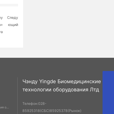
му
Следу
а»
ющий
уа
Чэнду Yingde Биомедицинские
Cdyd@bioyd.com
технологии оборудования Лтд
028-85925318
Телефон:
028-
ия о
02885925318
85925318
(СБС)
85925378
(Рынок)