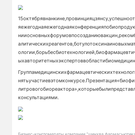
15октябрявнанкине,провинцияцзянсу,успешноо
яежегоднаяежегоднаяконференцияпобиопродук
нииосновныхфорумовпосозданиювакцин,рекомб
алитическихреагентов,ботулотоксинаиновыхма
ологии,борьбесбиотехнологией,биофармацевти
ыхавторитетныхэкспертоввобластибиомедици
Группамедицинскихфармацевтическихтехнолог
нятьучастиевэтомконкурсе.Презентация«биофи
литровогобиореактора»,которыебылипредстав
консультациями.
Бизнес-конгломераты компании "шинхва фармасьютик