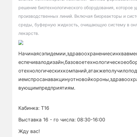
решение биотехнологического оборудования, которое у
производственных линий. Включая биореакторы и систе
среды, буферную жидкость, очищающую систему в онла
лекарств.
Начинаясэпидемии,здравоохранениесинхвавм
еспечивалодизайн,базовоетехнологическоеоб
отехнологическихкомпаний,атакжеполучилопо
иемспросанавакцинуотновойкороны,здравоохр
вующимпредприятиям.
Кабинка: T16
Выставка 16 - го числа: 08:30-16:00
Жду вас!