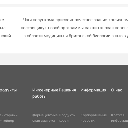
ке
Чжи пелункома присвоит почетное звание «отлично
был
поставщику» новой программы вакцин «новая корон
нский
в области медицины и британской биологии в нью-х
родукты
Инженерные
Решения
Информация
О нас
работы
анитарный
Фармацевтиче
Продукты
Корпоративные
Краткая
онтейнер
ская система
крови
новости.
информац
компании