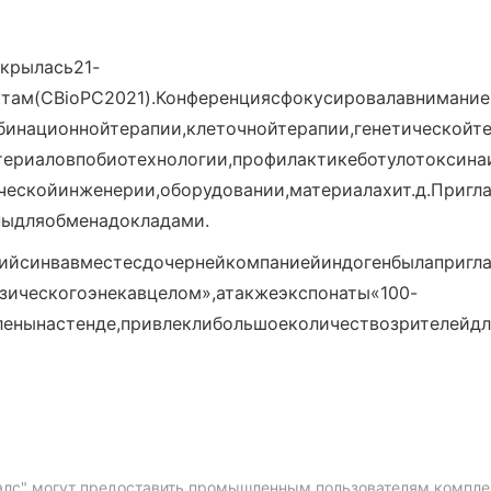
ткрылась21-
там(CBioPC2021).Конференциясфокусировалавнимание
инационнойтерапии,клеточнойтерапии,генетическойте
териаловпобиотехнологии,профилактикеботулотоксина
ческойинженерии,оборудовании,материалахит.д.Пригл
ныдляобменадокладами.
ийсинвавместесдочернейкомпаниейиндогенбылапригл
зическогоэнекавцелом»,атакжеэкспонаты«100-
ленынастенде,привлеклибольшоеколичествозрителейд
алс" могут предоставить промышленным пользователям компле