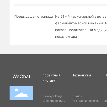
Предыдущая страница
На 61 - й национальной выстав
фармацевтической механики 
показан великолепный медици
показ синхва
проектный
Технология
П
WeChat
институт
Синьхуа Индэ
Группа
С
Дизайнерский
технологического
к
институт
обслуживания