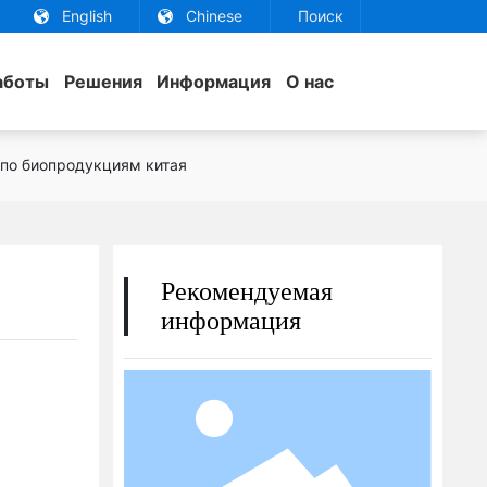
English
Chinese
Поиск
аботы
Решения
Информация
О нас
по биопродукциям китая
Рекомендуемая
информация